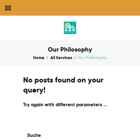
Home
Our Philosophy
Über Uns
Home
All Services
Our Philosophy
Unsere Leistungen
Jetzt Anfragen
No posts found on your
Kontakt
query!
Try again with different parameters ...
Suche